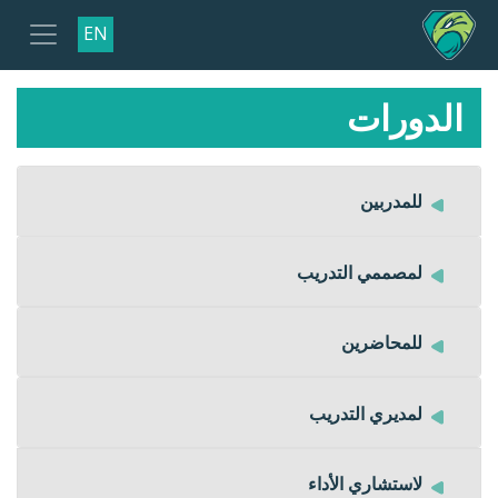
EN
الدورات
للمدربين
لمصممي التدريب
للمحاضرين
لمديري التدريب
لاستشاري الأداء