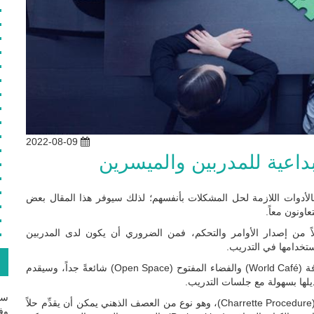
2022-08-09
داعية للمدربين والميسرين
بالأدوات اللازمة لحل المشكلات بأنفسهم؛ لذلك سيوفر هذا المقال بعض
ونون معاً.
دلاً من إصدار الأوامر والتحكم، فمن الضروري أن يكون لدى المدربين
تخدامها في التدريب.
ع
لقد أصبحت الأساليب التعاونية واسعة النطاق مثل مقهى المعرفة (World Café) والفضاء المفتوح (Open Space) شائعةً جداً، وسيقدم
ديلها بسهولة مع جلسات التدريب.
سج
دعنا نستكشف أسلوبين واسعي النطاق أولاً، مثل إجراء كاريت (Charrette Procedure)، وهو نوع من العصف الذهني يمكن أن يقدِّم حلاً
وفع