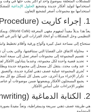
استخدامها لتوليد أفكار جديدة وتشجيع
الحلول الإبداعية
للمشكلا
استخدامها مع مجموعات أصغر لتشجيع التعاون.
1. إجراء كاريت (Charrette Procedure):
يعدَّ هذا بدي
التنظيمي وحل المشكلات أو اتخاذ القرارات التي لها تأثير في الع
ستحتاج إلى مساحة عمل كبيرة وألواح ورقية وأقلام تخطيط واتباع
محاولة الاتفاق على القضايا التي ستناقشها، والتي يجب أن
تقسيم المجموعة إلى مجموعات أصغر تصل إلى سبعة أشخاص،
تحديد قضية واحدة لكل مجموعة، وعندما يتبادلون الأفكار لف
عند وقت محدد، ينتقل كل مسجل إلى مجموعة جديدة ويطلعها
تُجري المجموعة عملية عصف ذهني لفكرة جديدة، والتعمق أكثر
تكرار الإجراء مرةً أخرى، حتى يعمل كل مُسجِّل مع كل مج
يجمع المسجلون الأفكار ويضعونها ضمن موضوعات أو عناصر 
تطوير الإجراءات على أساس الأفكار.
2. الكتابة الدماغية (Brainwriting):
هي طريقة عصف ذهني سريعة وديمقراطية، وتعدُّ مفيدةً بصورة خ
المتشابهة.