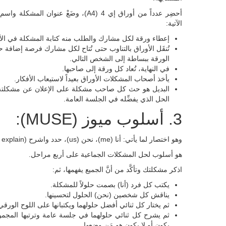
أحضِر عدداً من أوراق إي 4 (A4)، وضَعْ 
الآتية:
إعطاء ورقة لكل مشارك والطلب منه كتابة المشكلة في الأ
تُنقَل الأوراق بالتناوب حتى تُتاح لكل مشارك فرصة إضافة
الورقة ببساطة إلى الشخص التالي.
في النهاية، تُعاد كل ورقة إلى صاحبها.
يأخذ أصحاب المشكلات الأوراق بعيداً لاستيعاب الأفكار.
البديل هو حث كل صاحب مشكلة على الإعلان عن مشكلته ف
الحل الذي يفضِّله في الجلسة العامة.
3. أسلوب ميوز (MUSE):
وهو اختصار لما يأتي: أنا (me)، نحن (us)، حدد واشرح (select and explain):
هو أسلوب لحل المشكلات الجماعية على أربع مراحل.
اذكر مشكلتك وتأكَّد من أنَّ الجميع يفهمها، ثم:
يكتب كل فرد (أنا) بصمت حلولاً للمشكلة.
يناقش كل شخصين (نحن) الحلول لتحسينها.
ثم يختار كل ثنائي أفضل حلولهما ويكتبانها على اللوح الورقي
ثم يشرح كل ثنائي حلولهما في جلسة عامة وترتبها المجموع
يكون أو لا يكون هو مَن وضعها.