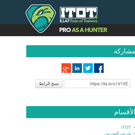
شاركة
نسخ الرابط
لأقسام
iTOT
تدريب المدربين