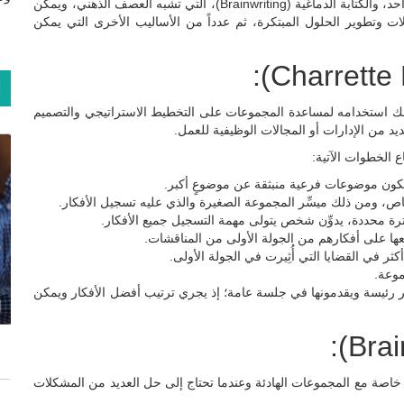
للمشكلات المتعلقة بموضوع واحد أو أكثر يجب حلها في وقت واحد، والكتابة الدماغية (Brainwriting)، التي تشبه العصف الذهني، ويمكن
ت وتطوير الحلول المبتكرة، ثم عدداً من الأساليب الأخرى التي يمكن
ا
لاً مفيداً لمفهوم مقهى المعرفة (World Café)، ويمكنك استخدامه لمساعدة المجموعات على التخطيط الاستراتيجي والتصميم
ديد من الإدارات أو المجالات الوظيفية للعمل.
 الخطوات الآتية:
 تكون موضوعات فرعية منبثقة عن موضوعٍ أكبر.
 ومن ذلك ميسِّر المجموعة الصغيرة والذي عليه تسجيل الأفكار.
ترة محددة، يدوِّن شخص يتولى مهمة التسجيل جميع الأفكار.
 على أفكارهم من الجولة الأولى من المناقشات.
 في القضايا التي أُثِيرت في الجولة الأولى.
موعة.
رئيسة ويقدمونها في جلسة عامة؛ إذ يجري ترتيب أفضل الأفكار ويمكن
ا
اصة مع المجموعات الهادئة وعندما تحتاج إلى حل العديد من المشكلات