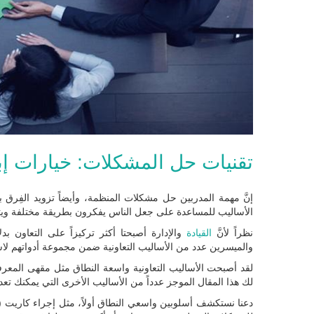
تقنيات حل المشكلات: خيارات إب
إنَّ مهمة المدربين حل مشكلات المنظمة، وأيضاً تزويد الفِرق 
الأساليب للمساعدة على جعل الناس يفكرون بطريقة مختلفة ويتعا
نظراً لأنَّ
القيادة
والإدارة أصبحتا أكثر تركيزاً على التعاون ب
والميسرين عدد من الأساليب التعاونية ضمن مجموعة أدواتهم لاس
لك هذا المقال الموجز عدداً من الأساليب الأخرى التي يمكنك تع