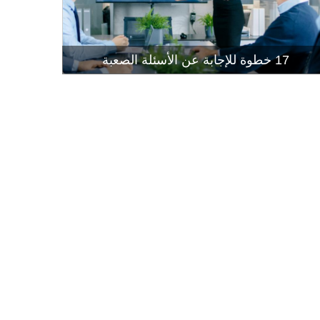
إتقان إجراء
قراءة المز
17 خطوة للإجابة عن الأسئلة الصعبة