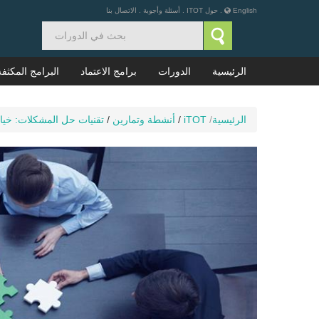
English
.
حول ITOT
.
أسئلة وأجوبة
.
الاتصال بنا
الرئيسية
الدورات
برامج الاعتماد
البرامج المكثفة
الرئيسية
/
iTOT
/
أنشطة وتمارين
/
تقنيات حل المشكلات: خيار