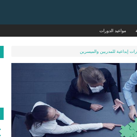
مواعيد الدورات
م
ات إبداعية للمدربين والميسرين
ا