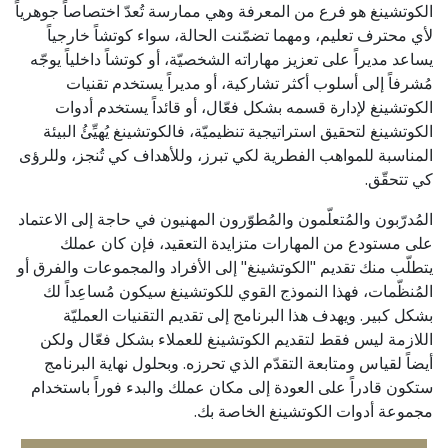
الكوتشينغ هو فرع من المعرفة وهي ممارسة تُعدّ اختصاصاً جوهرياً
لأي محترف تعليم، ومهما تضمّنت الحالة، سواء كوتشاً خارجياً
يساعد مديراً على تعزيز مهاراته الشخصيّة، أو كوتشاً داخلياً يوجّه
مُشرفاً إلى أسلوب أكثر تشاركية، أو مديراً يستخدم تقنيات
الكوتشينغ لإدارة قسمه بشكل فعّال، أو قائداً يستخدم أدوات
الكوتشينغ لتحقيق استراتيجية تنظيميّة، فالكوتشينغ يُهيِّئُ البيئة
المناسبة للمواهب الفطرية لكي تبرز، وللأهداف كي تُنجز، وللرؤى
كي تتحقّق.
المُدرّبون والمُتعلّمون والمُطوّرون المهنيون في حاجة إلى الاعتماد
على مستودع من المهارات متزايدة التعقيد، فإن كان عملك
يتطلّب منك تقديم "الكوتشينغ" إلى الأفراد والمجموعات والفرق أو
المُنظّمات، فهذا النموذج القوي للكوتشينغ سيكون مُساعِداً لك
بشكل كبير. ويهدف هذا البرنامج إلى تقديم التقنيات العمليّة
اللازمة ليس فقط لتقديم الكوتشينغ للعملاء بشكل فعّال ولكن
أيضاً لقياس ومتابعة التقدّم الذي تحرزه. وبحلول نهاية البرنامج
ستكون قادراً على العودة إلى مكان عملك والبدء فوراً باستخدام
مجموعة أدوات الكوتشينغ الخاصة بك.