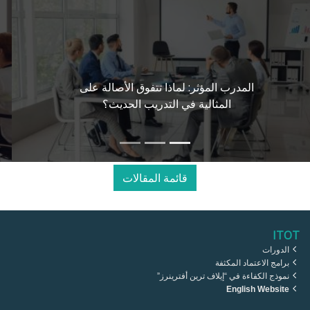
ما وراء الشرح والعرض: كيف تدمج نماذج
"كولب" و"هيرمان" وفورمات لتصميم تجربة
تعلم ناجحة
قائمة المقالات
ITOT
الدورات
برامج الاعتماد المكثفة
نموذج الكفاءة في “إيلاف ترين أفترينرز”
English Website