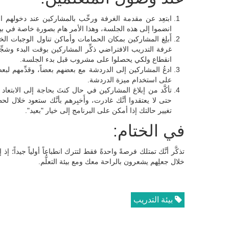
ابتعِد عن مقدمة الغرفة ورحِّب بالمشاركين عند دخولهم ا
انضموا إلى هذه الجلسة، وهذا الأمر هام بصورة خاصة في بيئة 
أَبلِغ المشاركين بمكان الحمامات وأماكن تناول الوجبات ال
غرفة التدريب الافتراضي ذكِّر المشاركين بوقت البدء وشجِّ
انقطاع ولكي يحصلوا على مشروب قبل بدء الجلسة.
ادعُ المشاركين إلى الدردشة مع بعضهم بعضاً، وقدِّمهم ل
على استخدام ميزة الدردشة.
تأكَّد من إبلاغ المشاركين في حال كنتَ بحاجة إلى الابتعاد ق
حتى لا يعتقدوا أنَّك غادرت، وأَخبِرهم بأنَّك ستعود خلال 
تغيير حالتك إذا أمكن على البرنامج إلى خيار "بعيد".
في الختام:
تذكَّر أنَّك تمتلك فرصةً واحدةً فقط لتترك انطباعاً أولياً جيداً؛ إ
خلال جعلِهم يشعرون بالراحة معك ومع بيئة التعلُّم.
بيئة التدريب