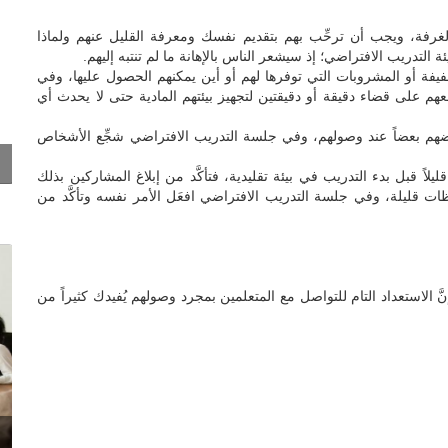
لغرفة، ويجب أن ترحِّب بهم بتقديم نفسك ومعرفة القليل عنهم ولماذا
التدريب الافتراضي؛ إذ سيشعر الناس بالإهانة ما لم تنتبه إليهم.
خفيفة أو المشروبات التي توفرها لهم أو أين يمكنهم الحصول عليها، وفي
عهم على قضاء دقيقة أو دقيقتين لتجهيز بيئتهم المادية حتى لا يحدث أي
بعضهم بعضاً عند وصولهم، وفي جلسة التدريب الافتراضي شجِّع الأشخاص
ليلاً قبل بدء التدريب في بيئة تقليدية، فتأكَّد من إبلاغ المشاركين بذلك
لحظات قليلة، وفي جلسة التدريب الافتراضي افعَل الأمر نفسه وتأكَّد من
ذ إنَّ الاستعداد التام للتواصل مع المتعلمين بمجرد وصولهم يُفيدك كثيراً من