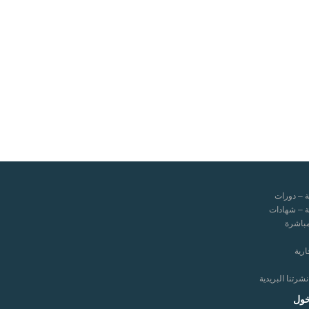
ة – دورات
ة – شهادات
مباشرة
ارية
رتنا البريدية
خول