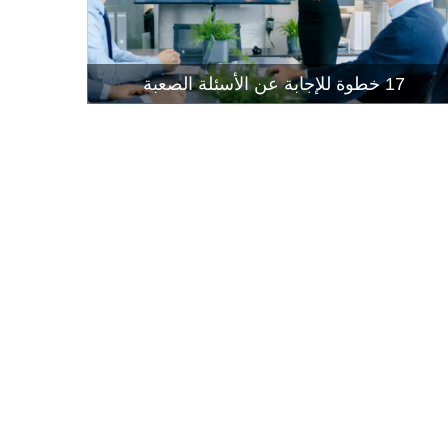
إتقان إجراء
قراءة المز
17 خطوة للإجابة عن الأسئلة الصعبة