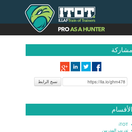
شاركة
نسخ الرابط
لأقسام
iTOT
تدريب المدربين