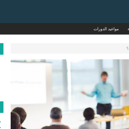
مواعيد الدورات
م
؟
ا