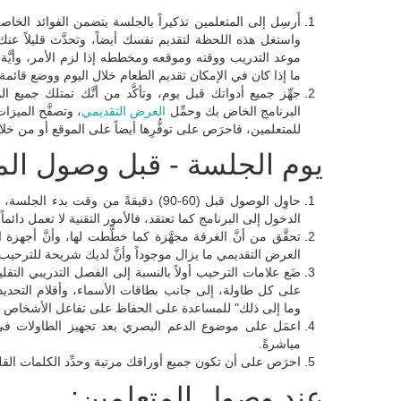
أَرسِل إلى المتعلمين تذكيراً بالجلسة يتضمن الفوائد ال
واستغل هذه اللحظة لتقديم نفسك أيضاً، وتحدَّث قليلاً عن
موعد التدريب ووقته وموقعه ومخططه إذا لزم الأمر، وأيَّة إج
ما إذا كان في الإمكان تقديم الطعام خلال اليوم ووضع قائمة ب
جهِّز جميع أدواتك قبل يوم، وتأكَّد من أنَّك تمتلك جميع المع
البرنامج الخاص بك وحمِّل
العرض التقديمي
، وتصفَّح الميزا
للمتعلمين، فاحرَص على توفُّرِها أيضاً على الموقع أو من خلا
يوم الجلسة - قبل وصول الم
حاوِل الوصول قبل (60-90) دقيقةً من وقت بدء الجلسة، وينطبق هذا الأمر أيضاً على
الدخول إلى البرنامج كما تعتقد، فالأمور التقنية لا تعمل دائماً 
تحقَّق من أنَّ الغرفة مجهَّزة كما خطَّطت لها، وأنَّ أجهزة 
العرض التقديمي ما يزال موجوداً وأنَّ لديك شريحة للترحيب 
ضَع علامات الترحيب أولاً بالنسبة إلى الفصل التدريبي التق
على كل طاولة، إلى جانب بطاقات الأسماء، وأقلام التحديد وأ
وما إلى ذلك" للمساعدة على الحفاظ على تفاعل الأشخاص ال
اعمَل على موضوع الدعم البصري بعد تجهيز الطاولات في 
مباشرةً.
احرَص على أن تكون جميع أوراقك مرتبة وحدِّد الكلمات القليل
عند وصول المتعلمين: