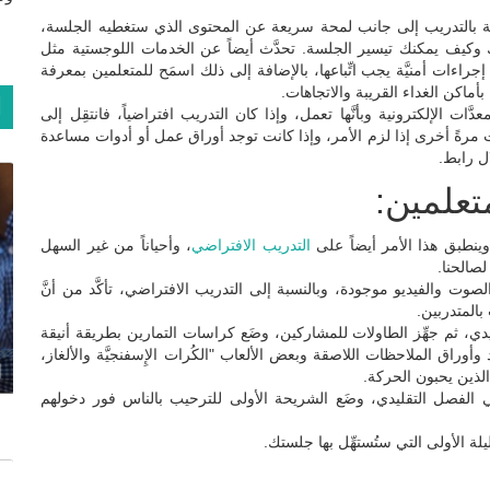
خاصة بالتدريب إلى جانب لمحة سريعة عن المحتوى الذي ستغطيه الجلسة،
ك وكيف يمكنك تيسير الجلسة. تحدَّث أيضاً عن الخدمات اللوجستية مثل
راءات أمنيَّة يجب اتِّباعها، بالإضافة إلى ذلك اسمَح للمتعلمين بمعرفة
أماكن الغداء القريبة والاتجاهات.
ا
دَّات الإلكترونية وبأنَّها تعمل، وإذا كان التدريب افتراضياً، فانتقِل إلى
ت مرةً أخرى إذا لزم الأمر، وإذا كانت توجد أوراق عمل أو أدوات مساعدة
ل رابط.
تعلمين:
التدريب الافتراضي
، وأحياناً من غير السهل
لصالحنا.
الصوت والفيديو موجودة، وبالنسبة إلى التدريب الافتراضي، تأكَّد من أنَّ
بالمتدربين.
ليدي، ثم جهِّز الطاولات للمشاركين، وضَع كراسات التمارين بطريقة أنيقة
وراق الملاحظات اللاصقة وبعض الألعاب "الكُرات الإِسفنجيَّة والألغاز،
ا
ذين يحبون الحركة.
الفصل التقليدي، وضَع الشريحة الأولى للترحيب بالناس فور دخولهم
ة الأولى التي ستُستهِّل بها جلستك.