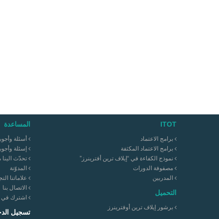
ITOT
المساعدة
برامج الاعتماد
أسئلة وأجوب
برامج الاعتماد المكثفة
إسئلة وأجوب
نموذج الكفاءة في “إيلاف ترين أفترينرز”
تحدّث الينا 
مصفوفة الدورات
المدوّنة
المدربين
علاماتنا التج
الاتصال بنا
التحميل
اشترك في نش
برشور إيلاف ترين أوفترينرز
تسجيل الد