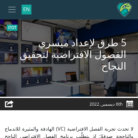
EN
iTOT
5 طرق لإعداد ميسري
الفصول الافتراضية لتحقيق
النجاح
6th ديسمبر, 2022
لا تحدث تجربة الفصل الافتراضية (VC) الهادفة والمثيرة للاندماج
والناجحة صدفةً؛ إذ يتطلَّب برنامج الفصل الافتراضي الناجح