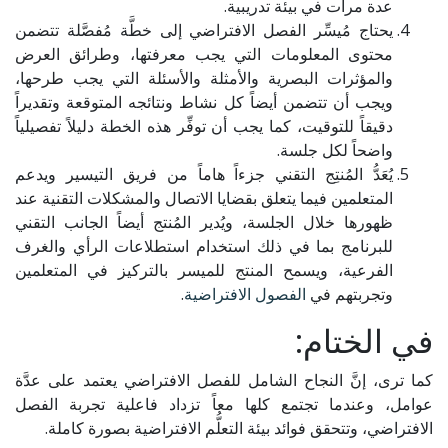
عدة مرات في بيئة تدريبية.
يحتاج مُيسِّر الفصل الافتراضي إلى خطَّة مُفصَّلة تتضمن
محتوى المعلومات التي يجب معرفتها، وطرائق العرض
والمؤثرات البصرية والأمثلة والأسئلة التي يجب طرحها،
ويجب أن تتضمن أيضاً كل نشاط ونتائجه المتوقعة وتقديراً
دقيقاً للتوقيت، كما يجب أن توفِّر هذه الخطة دليلاً تفصيلياً
واضحاً لكل جلسة.
يُعَدُّ المُنتِج التقني جزءاً هاماً من فريق التيسير ويدعم
المتعلمين فيما يتعلق بقضايا الاتصال والمشكلات التقنية عند
ظهورها خلال الجلسة، ويُدير المُنتج أيضاً الجانب التقني
للبرنامج بما في ذلك استخدام استطلاعات الرأي والغرف
الفرعية، ويسمح المنتج للميسر بالتركيز في المتعلمين
وتجربتهم في
الفصول الافتراضية
.
في الختام:
كما ترى، إنَّ النجاح الشامل للفصل الافتراضي يعتمد على عدَّة
عوامل، وعندما تجتمع كلها معاً تزداد فاعلية تجربة الفصل
الافتراضي، وتتحقق فوائد بيئة التعلُّم الافتراضية بصورة كاملة.