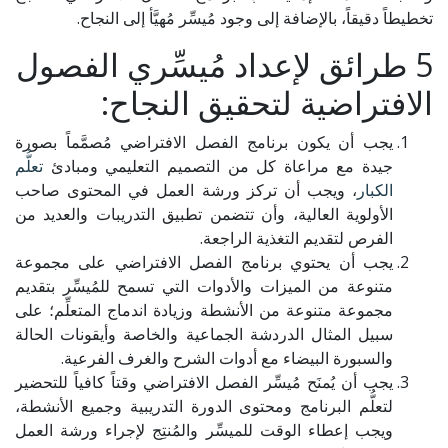
تخطيطاً دقيقاً، بالإضافة إلى وجود مُيسِّر مُهيَّأ إلى النجاح.
5 طرائق لإعداد مُيسِّري الفصول
الافتراضية لتحقيق النجاح:
يجب أن يكون برنامج الفصل الافتراضي مُصمَّماً بصورة
جيدة مع مراعاة كل من التصميم التعليمي ومبادئ
تعلُّم
الكبار
، ويجب أن تركز ورشة العمل في المحتوى صاحب
الأولوية العالية، وأن تتضمن تطبيق التدريبات والعديد من
الفرص لتقديم التغذية الراجعة.
يجب أن يحتوي برنامج الفصل الافتراضي على مجموعة
متنوعة من الميزات والأدوات التي تسمح للمُيسِّر بتقديم
مجموعة متنوعة من الأنشطة وزيادة اندماج المتعلِّم؛ على
سبيل المثال الدردشة الجماعية والخاصة وأيقونات الحالة
والسبورة البيضاء مع أدوات الشرح والغرف الفرعية.
يجب أن يُمنَح مُيسِّر الفصل الافتراضي وقتاً كافياً للتحضير
لتعلُّم البرنامج ومحتوى الدورة التدريبية وجميع الأنشطة،
ويجب إعطاء الوقت للميسِّر والمُنتِج لإجراء ورشة العمل