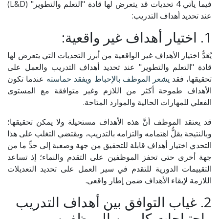
فيما يأتي 4 تحديات قد يتعرض لها قادة "التعلم والتطوير" (L&D)
عند تحديد أهداف التدريب:
1. اختيار أهداف غير واقعية:
يُعَدُّ اختيار الأهداف غير الواقعية من أبرز التحديات التي يتعرض لها
قادة "التعلم والتطوير" عند تحديد أهداف التدريب والعمل على
تحقيقها، فقد
يشعر الموظف بالإحباط ويفقد حماسته
عندما تكون
الأهداف طموحة أكثر من اللازم وغير متوافقة مع المستوى
الفعلي للمهارات الحالية والموارد المتاحة.
قد يعتقد الموظف أنَّ هذه الأهداف مستحيلة ولا يمكن تحقيقها؛
وبالنتيجة يقلُّ اهتمامه والتزامه بالتدريب، ويقتضي التغلب على هذا
التحدي اختيار أهداف قابلة للتحقيق من جهة وصعبة إلى حدٍّ ما من
جهة أخرى حتى تحفز الموظفين على التقدم والنماء؛ إذ تساعد
التقييمات الدورية للتقدم في سير العمل على تحديد التعديلات
اللازمة لإبقاء الأهداف ضمن إطار واقعي.
2. غياب التوافق بين أهداف التدريب
واحتياجات كل من الموظفين