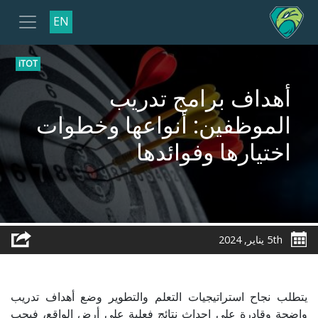
EN
iTOT
أهداف برامج تدريب
الموظفين: أنواعها وخطوات
اختيارها وفوائدها
5th يناير, 2024
يتطلب نجاح استراتيجيات التعلم والتطوير وضع أهداف تدريب
واضحة وقادرة على إحداث نتائج فعلية على أرض الواقع، فيجب