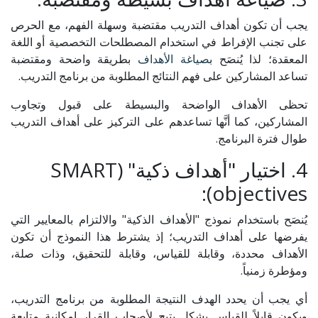
يجب أن تكون أهداف التدريب مقتضبة وسهلة الفهم، مع الحرص
على تجنب الإفراط في استخدام المصطلحات التخصصية أو اللغة
المعقدة؛ لذا يُنصَح ب
صياغة الأهداف
بطريقة واضحة ومقتضبة
تساعد المشاركين على فهم النتائج المطلوبة من برنامج التدريب.
تحظى الأهداف الواضحة والبسيطة على قبول وتجاوب
المشاركين، كما أنَّها تساعدهم على التركيز على أهداف التدريب
طوال فترة البرنامج.
4. اختيار "أهداف ذكية" (SMART
objectives):
يُنصَح باستخدام نموذج "الأهداف الذكية" والالتزام بالمعايير التي
يفرضها على أهداف التدريب؛ إذ يشترط هذا النموذج أن تكون
الأهداف محددة، وقابلة للقياس، وقابلة للتحقيق، وذات صلة،
ومؤطرة زمنياً.
أي يجب أن يحدد الهدف النتيجة المطلوبة من برنامج التدريب،
ويكون قابلاً للقياس بشكل يتيح لأصحاب القرار إمكانية متابعة