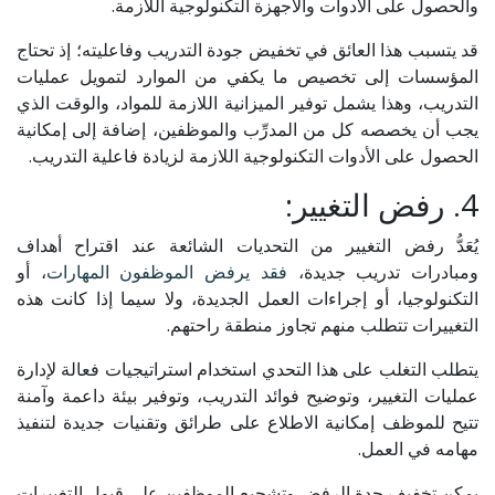
والحصول على الأدوات والأجهزة التكنولوجية اللازمة.
قد يتسبب هذا العائق في تخفيض جودة التدريب وفاعليته؛ إذ تحتاج
المؤسسات إلى تخصيص ما يكفي من الموارد لتمويل عمليات
التدريب، وهذا يشمل توفير الميزانية اللازمة للمواد، والوقت الذي
يجب أن يخصصه كل من المدرِّب والموظفين، إضافة إلى إمكانية
الحصول على الأدوات التكنولوجية اللازمة لزيادة فاعلية التدريب.
4. رفض التغيير:
يُعَدُّ رفض التغيير من التحديات الشائعة عند اقتراح أهداف
ومبادرات تدريب جديدة،
فقد يرفض الموظفون المهارات
، أو
التكنولوجيا، أو إجراءات العمل الجديدة، ولا سيما إذا كانت هذه
التغييرات تتطلب منهم تجاوز منطقة راحتهم.
يتطلب التغلب على هذا التحدي استخدام استراتيجيات فعالة لإدارة
عمليات التغيير، وتوضيح فوائد التدريب، وتوفير بيئة داعمة وآمنة
تتيح للموظف إمكانية الاطلاع على طرائق وتقنيات جديدة لتنفيذ
مهامه في العمل.
يمكن تخفيف حدة الرفض وتشجيع الموظفين على قبول التغييرات