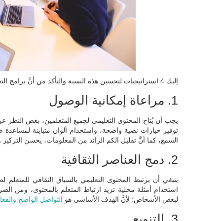
إليك 4 استراتيجيات لتحسين هذه النسبة والتأكد من أنَّ برامج التعلم الرقمي شاملة قدر الإمكان:
1. مراعاة إمكانية الوصول
يجب أن يُتاح المحتوى التعليمي لجميع المتعلمين، بغض النظر عن
توفير خيارات نصية واضحة، واستخدام ألوان متباينة لمساعد
السمع، كما أنَّ تقليل الكم الزائد من المعلومات، يحسن التركيز وي
2. دمج العناصر الثقافية
ينبغي أن يرتبط المحتوى التعليمي بالسياق الثقافي للمتعلم لضم
استخدام أمثلة محلية تزيد ارتباط المتعلم بالمحتوى، ومن ال
لبعض الأشخاص؛ لأنَّ الهدف الأساسي هو
التواصل الواضح والفعا
3. التنويع