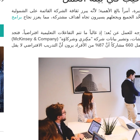
، أمراً بالغ الأهمية؛ لأنَّه يبرز ثقافة الشركة القائمة على الشمولية
ِد الجميع ويجعلهم يسيرون تجاه أهداف مشتركة، مما يعزز نجاح
برامج
ا
ة هذا النهج خصيصاً خلال جائحة "كوفيد-19" والتوجه للعمل عن بُعد؛ إذ غالباً ما تتم التفاعلات التعليمية افتراضياً، فتجد
المؤسسات طرائق فعالة لتوفير بيئة ترحيبية حتى من وراء الشاشات، وتشير بيانات شركة "مكِنزي وشركاؤه" (McKinsey & Company)
إلى أنَّ التعلم عن بُعد، يحقق نتائج إيجابية؛ إذ كشف استطلاع شمل 660 مشاركاً أنَّ 87% من الأفراد يرون أنَّ التدريب الافتراضي لا يقل
ا