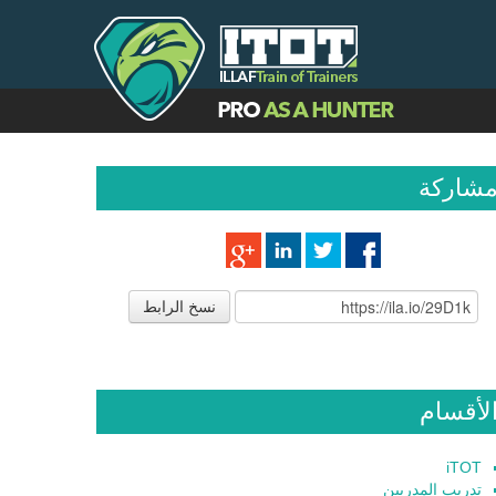
شاركة
نسخ الرابط
لأقسام
iTOT
تدريب المدربين