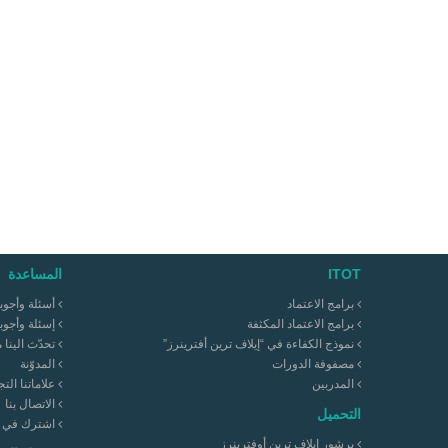
ITOT
المساعدة
برامج الاعتماد
أسئلة وأجوب
برامج الاعتماد المكثفة
إسئلة وأجوب
نموذج الكفاءة في “إيلاف ترين أفترينرز”
تحدّث الينا 
مصفوفة الدورات
المدوّنة
المدربين
علاماتنا التج
الاتصال بنا
التحميل
اشترك في نش
برشور إيلاف ترين أوفترينرز