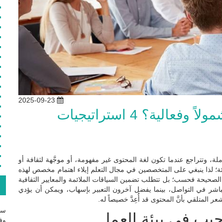
2025-09-23
كيف تجعل برامج التدريب أكثر شمولاً وفعالية؟ 4 استراتيجيات
ملة، وتتراجع عندما تكون لغة المحتوى غير مفهومة، أو موجَّهة لثقافة أو
ئة؛ لذا ينبغي على المتخصصين في مجال التعلم إيلاء اهتمام مخصص لهذه
الصحيحة فحسب؛ بل تتطلب تضمين السياقات الملائمة والمعايير الثقافية
ع
باشر في التواصل، بينما يفضل آخرون التعبير بإسهاب، ويمكن أن يؤدي
ر المتلقي بأنَّ المحتوى قد أُعِدَّ خصيصاً له.
سج
حيب في بيئة العمل
وفع