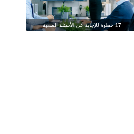
إتقان إجراء
قراءة المز
17 خطوة للإجابة عن الأسئلة الصعبة