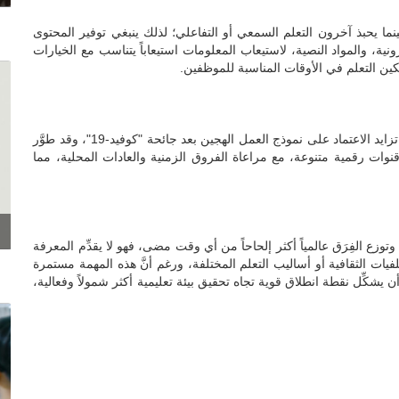
ما يحبذ آخرون التعلم السمعي أو التفاعلي؛ لذلك ينبغي توفير المحتوى
نية، والمواد النصية، لاستيعاب المعلومات استيعاباً يتناسب مع الخيارات
ن التعلم في الأوقات المناسبة للموظفين.
أصبحت الفعاليات الرقمية بديلاً فعالاً عن نظيرتها التقليدية نتيجة تزايد الاعتماد على نموذج العمل الهجين بعد جائحة "كوفيد-19"، وقد طوَّر
قنوات رقمية متنوعة، مع مراعاة الفروق الزمنية والعادات المحلية، مما
 الفِرَق عالمياً أكثر إلحاحاً من أي وقت مضى، فهو لا يقدِّم المعرفة
يات الثقافية أو أساليب التعلم المختلفة، ورغم أنَّ هذه المهمة مستمرة
 أن يشكِّل نقطة انطلاق قوية تجاه تحقيق بيئة تعليمية أكثر شمولاً وفعالية،