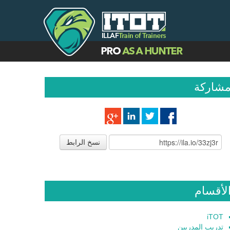
شاركة
نسخ الرابط
لأقسام
iTOT
تدريب المدربين