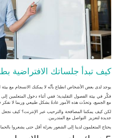
كيف تبدأ جلساتك الافتراضية بط
يوجد لدى بعض الأشخاص انطباع بأنَّه لا يمكنك الانسجام مع بيئة 
فكِّر في بيئة الفصول التقليدية؛ ففي أثناء دخول المتعلمين إ
مع الجميع، وتحدُث هذه الأمور عادةً بشكل طبيعي وربما لا نفكر ف
لكن كيف يمكننا المصافحة والترحيب عبر الإنترنت؟ كيف نجعل ا
جديدة لتعزيز التواصل مع المتدربين.
يحتاج المتعلمون لدينا إلى الشعور بعزلة أقل حتى يشعروا بالحما