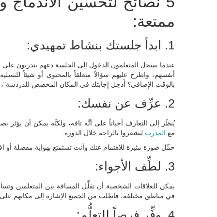
5 نصائح لتحسين الاندماج و
ممتعة:
1. ابدأ جلستك بنشاط تمهيدي:
عندما يسجل المتعلمون الدخول إلى الجلسة دعهم يتدربون على است
أنفسهم، واطرح عليهم سؤالاً متعلقاً بالمحتوى أو شيئاً للتسلي
بالوقت الإضافي؟ أَدخِل إجابتك في المكان المخصص للدردشة"، وامن
2. عرِّف عن نفسك:
يُنظَر إلى التعارف أحياناً على أنَّه تافه، ولكنَّه يمكن أن ي
مع
المدرب
ليشعروا بالراحة خلال الدورة.
حمِّل صورة مثيرة للاهتمام عنك وأنت تستمتع بهواية مفضلة أو ا
3. لطِّف الأجواء:
يمكن للعلاقات الشخصية أن تقلِّل المسافة بين المتعلمين وتسا
في مناطق مختلفة، فاطلب من الجميع الإشارة إلى مكانهم على 
4. وفِّر فرصاً للتعلُّم: