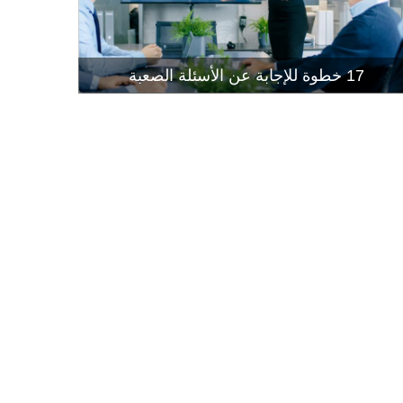
إتقان إجراء
قراءة المز
17 خطوة للإجابة عن الأسئلة الصعبة