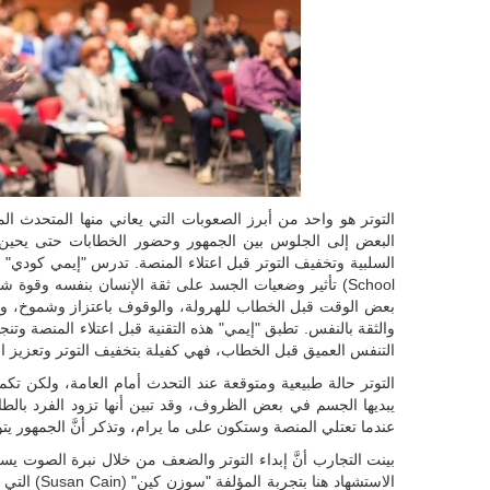
التوتر هو واحد من أبرز الصعوبات التي يعاني منها المتحدث ال
البعض إلى الجلوس بين الجمهور وحضور الخطابات حتى يحين د
School) تأثير وضعيات الجسد على ثقة الإنسان بنفسه وق
بعض الوقت قبل الخطاب للهرولة، والوقوف باعتزاز وشموخ، وتطبي
والثقة بالنفس. تطبق "إيمي" هذه التقنية قبل اعتلاء المنصة وتن
التنفس العميق قبل الخطاب، فهي كفيلة بتخفيف التوتر وتعزيز ال
التوتر حالة طبيعية ومتوقعة عند التحدث أمام العامة، ولكن تكم
يبديها الجسم في بعض الظروف، وقد تبين أنها تزود الفرد بالطاقة
عندما تعتلي المنصة وستكون على ما يرام، وتذكر أنَّ الجمهور يتو
بينت التجارب أنَّ إبداء التوتر والضعف من خلال نبرة الصوت