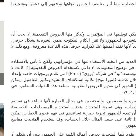
الخطاب، مما أثار تعاطف الجمهور تجاهها ودفعهم إلى دعمها وتشجيعها
كن توظيفها في المؤتمرات ويُذكَر منها العروض التقديمية. لا يجب أن
ستشرحها للجمهور، ولا تقرأ الكلام المكتوب ضمن الشريحة بشكل حرفي.
ً لأنها تفقد أهميتها عند تكرارها حرفياً. هذه القاعدة معروفة، ومع ذلك لا
عديد من النخبة الاستغناء عنها في مؤتمراتهم، ولكن لا بأس بالاستفادة
ي توضيح المعلومات. لا داعي لاستخدام العروض التقديمية إذا كانت لا
تساهم في تحسين الخطاب وتوضيح الأفكار للجمهور. استثمرت مؤسسة "تيد" في شركة "برزي" (Prezi) التي تقدم برمجيات خاصة بإعداد
 خلال عدسة كاميرا تتيح إمكانية استكشاف المشهد وتكبير التفاصيل. يمكن
ستخدام هذه المنصة بدلاً من برنامج "بور بوينت" (PowerPoint) الشهير في تقديم العروض التقديمية. تساعد هذه التقنيات المتطورة في
ردة فيه.
افيين، والمصممين، والمختصين في مجال العمارة لأنها تساعد في تقسيم
لخطاب، وهي تسمح للمتحدث بتجنب استخدام المصطلحات التخصصية
َل أن تقدم للجمهور تجربة بصرية تساعدهم في فهم فحوى الخطاب. يمكن
الاستفادة من خصائص الأتمتة في تقليب الشرائح تلقائياً كل 15 ثانية على سبيل المثال خلال الخطاب، وقد يستخدم المتحدث مقاطع
جمهور.
 يقوم فيها المتحدث بعرض أعماله الفنية على الجمهور دون أن يتكلم أو