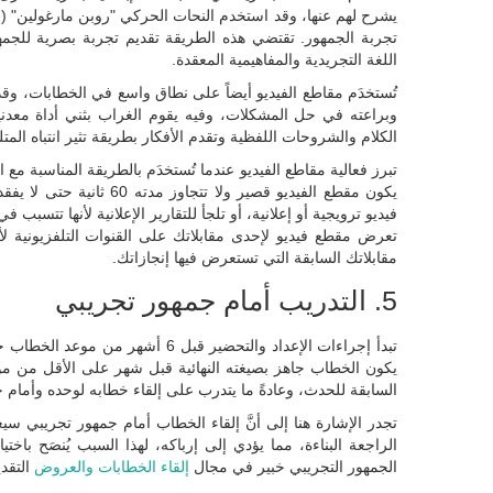
تجربة الجمهور. تقتضي هذه الطريقة تقديم تجربة بصرية للجم
اللغة التجريدية والمفاهيمية المعقدة.
تُستخدَم مقاطع الفيديو أيضاً على نطاق واسع في الخطابات، وق
وبراعته في حل المشكلات، وفيه يقوم الغراب بثني أداة معدن
الكلام والشروحات اللفظية وتقدم الأفكار بطريقة تثير انتباه الم
تبرز فعالية مقاطع الفيديو عندما تُستخدَم بالطريقة المناسبة 
يكون مقطع الفيديو قصير و
فيديو ترويجية أو إعلانية، أو تلجأ للتقارير الإعلانية لأنها تت
تعرض مقطع فيديو لإحدى مقابلاتك على القنوات التلفزيونية لأ
مقابلاتك السابقة التي تستعرض فيها إنجازاتك.
5. التدريب أمام جمهور تجريبي
تبدأ إجراءات الإعداد والتحضير قب
يكون الخطاب جاهز بصيغته النهائية قبل شهر على الأقل من موعد 
السابقة للحدث، وعادةً ما يتدرب على إلقاء خطابه لوحده وأمام 
تجدر الإشارة هنا إلى أنَّ إلقاء الخطاب أمام جمهور تجريبي سيع
الراجعة البناءة، مما يؤدي إلى إرباكه، لهذا السبب يُنصَح با
الجمهور التجريبي خبير في مجال
إلقاء الخطابات والعروض
التقدي