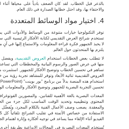
بالذعر قبل الخطاب. لقد كان الضعف بادياً على محياها أثناء 
والاحتفاء بها، وقد احتل خطابها الصدارة في ذلك العام.
4. اختيار مواد الوسائط المتعددة
توفر التكنولوجيا خيارات متنوعة من الوسائط والأدوات التي يم
تستخدم شرائح العرض التقديمي لكتابة الأفكار الرئيسية التي 
لا يحبذ الجمهور فكرة قراءة المعلومات والاستماع إليها في آنٍ معا
يلتزم بها المتحدثون حول العالم.
لا تتطلب بعض الخطابات استخدام
العروض التقديمية
، ويفضل ال
منها في عرض الصور والرسوم البيانية والمخططات التي تساعد ف
العروض التقديمية ثنائية الأبعاد وتوفر للمشاهد تجربة رؤية من
ا
تحسين التجربة البصرية للجمهور وتوضيح الأفكار والمعلومات الوا
المعدات البصرية بالغة الأهمية للفنانين، والمصورين الفوتوغر
المحتوى وتنظيميه وتحديد الوقت المناسب لكل جزء من ا
والمعقدة. يصعب وصف الأعمال الفنية بالكلام المجرد، ويُفضّ
الفيديو أثناء الإلقاء مما يساعد في توجيه أفكاره وإثارة اهتمام ال
تُستخدَم المعدات البصرية في المجالات الإبداعية بطريقة أخرى