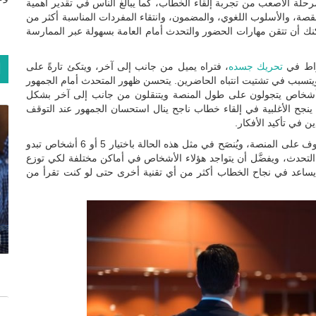
رحلة الأصعب من تجربة إلقاء الخطاب، كما يبالغ الناس في تقدير أهمية
لقصة، والأسلوب اللغوي، والمضمون، وانتقاء المفردات المناسبة أكثر من
نك أن تتقن مهارات الحضور والتحدث أمام العامة بسهولة عبر الممارسة
ا
فراط في
تحريك جسده
، فتراه يميل من جانب إلى آخر، ويتكئ تارةً على
تسبب في تشتيت انتباه الحاضرين. يتحسن ظهور المتحدث أمام الجمهور
أشخاص يتجولون على طول المنصة ويتنقلون من جانب إلى آخر بشكل
ينجح الأغلبية في إلقاء خطاب ناجح ينال استحسان الجمهور عند التوقف
 في تأكيد الأفكار.
يواجه البعض صعوبة في التواصل البصري مع الجمهور أثناء الوقوف على المنصة، ويُنصَح في مثل هذه الحالة باختيار 5 أو 6 أشخاص تبدو
التحدث، ويفضَّل أن يتواجد هؤلاء الأشخاص في أماكن مختلفة لكي توزع
 يساعد في نجاح الخطاب أكثر من أي تقنية أخرى حتى لو كنت تقرأ من
ا