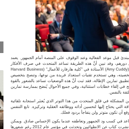
مبتدئ قبل موعد الفعالية وعند الوقوف على المنصة أمام الجمهور. يعمد
ورهم، وقد تبين أنَّ هذه الطريقة تساعد المتحدث في صرف الأفكار
السلبية وتخفيف التوتر قبل اعتلاء المنصة. تدرس "إيمي كودي" (Amy Cuddy) الأستاذة في "كلية هارفارد للأعمال" (Harvard Business
وة شخصيته، وهي تستخدم تقنيات استعداد فريدة من نوعها، وتنصح بتخصيص
ق تمارين الإطالة، فقد ثبت أنَّ هذه الوضعيات تساعد بالشعور بالقوة
جح في إلقاء خطابات استثنائية، وفي جميع الأحوال يُنصَح بممارسة تمارين
ثقة بالنفس.
ن المشكلة في قلق المتحدث من هذا التوتر الذي يُعتبَر استجابة تلقائية
 التي يحتاج إليها لتحسين أدائه ووظائفه العقلية وتركيزه. تابع التنفس
قع أن تكون متوتر ولن يتفاجأ بردود فعلك.
 يساعد في كسب ود الجمهور وتعاطفه عندما يكون الإحساس صادق. ويمكن
الاستشهاد هنا بتجربة المؤلفة "سوزن كين" (Susan Cain) التي نشرت كتاب عن الانطوائيين وتحدثت في مؤتمر عام 2012 رغم شعورها