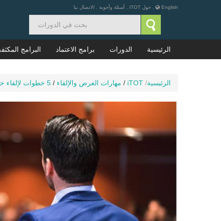
English
.
حول ITOT
.
أسئلة وأجوبة
.
الاتصال بنا
الرئيسية
الدورات
برامج الاعتماد
البرامج المكثفة
الرئيسية
/
iTOT
/
مهارات العرض والإلقاء
/
5 خطوات لإلقاء خطاب ناجح (الجزء الثاني)