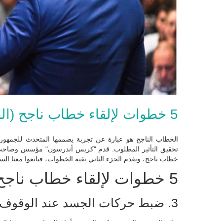
5 خطوات لإلقاء خطاب ناجح (الجزء الثاني)
الخطاب الناجح هو عبارة عن تجربة يصممها المتحدث للجمهو
تحقيق التأثير المطلوب. قدم "كريس أندرسون" مؤسس وصاحب مؤتمر "تيد" (
خطاب ناجح، ويقدم الجزء الثاني بقية الخطوات، فتابعوا معنا السط
5 خطوات لإلقاء خطاب ناجح
3. ضبط حركات الجسد عند الوقوف أمام الجمهور