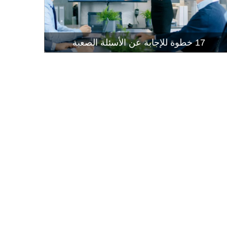
إتقان إجراء
قراءة المز
17 خطوة للإجابة عن الأسئلة الصعبة