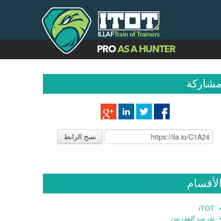
شاركة
نسخ الرابط
لأقسام
iTOT
تدريب المدربين