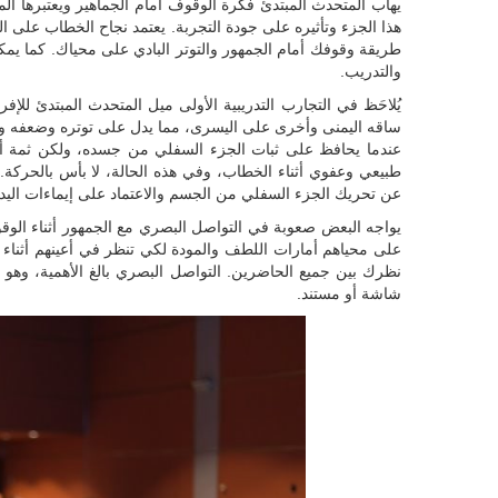
يهاب المتحدث المبتدئ فكرة الوقوف أمام الجماهير ويعتبرها الم
هذا الجزء وتأثيره على جودة التجربة. يعتمد نجاح الخطاب على ا
طريقة وقوفك أمام الجمهور والتوتر البادي على محياك. كما يمك
والتدريب.
يُلاحَظ في التجارب التدريبية الأولى ميل المتحدث المبتدئ للإ
ساقه اليمنى وأخرى على اليسرى، مما يدل على توتره وضعفه وي
عندما يحافظ على ثبات الجزء السفلي من جسده، ولكن ثمة 
طبيعي وعفوي أثناء الخطاب، وفي هذه الحالة، لا بأس بالحركة. 
عن تحريك الجزء السفلي من الجسم والاعتماد على إيماءات اليدين
على محياهم أمارات اللطف والمودة لكي تنظر في أعينهم أثناء 
نظرك بين جميع الحاضرين. التواصل البصري بالغ الأهمية، وهو
شاشة أو مستند.