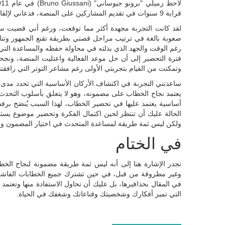
قرابة 9 سنوات في تقديم المشاركين على المنصة، فدعاني لإلقاء كلمة.
لقد كانت التجربة مجهدة أكثر مما توقعت، ورغم أني قضيت س
صعوبة بالغة في ترتيب مراحل قصتي بطريقة تقنع الجمهور وتنال 
رغم الوقت والجهد الذي بذلته في محاولة حفظه والمساعدة التي 
فترة التحضير إلى أن حل موعد الفعالية واعتليت المنصة، ونجح
وتمكنت من القيام بتجربتي الأولى رغم مشاعر التوتر التي رافقتني
ساعدتني التجربة في اكتشاف الأركان الأساسية التي تحدد مدى 
يعتمد نجاح الخطاب على مضمونه، وهو لا يتعلق بأسلوب التحدث أ
أساسية يعتمد عليها في تحضير الخطاب، لهذا السبب يُنصَح بر
الحالة عليك أن تنتظر لحين اكتمال الفكرة وتحضير موضوع يستح
ولكن ليس ثمة طريقة لمساعدة المتحدث في اختيار المضمون وا
في الختام
تجدر الإشارة هنا إلى أنه ليس ثمة طريقة مضمونة لنجاح الخطا
وغير مطروقة من قبل، في حين تشترك جميع الخطابات الفاشلة في
في المقال بحذافيرها، بل عليك أن تحاول الاستفادة منها وتعتمد 
التي تميز أفكارك وشخصيتك وقناعاتك وشغفك في الحياة.