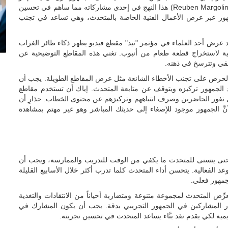
يشرح لهم عنها، وقد استخدم النحات الحركي "روبن مارغولين" (Reuben Margolin) هذا النهج في إحدى مشاركاته مما ساهم في تحسين
هور عبر عرض الأعمال الفنية الخاصة بالمتحدث، وهي تساعد في تجنب
د عرض أحد العلماء في مؤتمر "تيد" مقطع فيديو يظهر ذكاء طائر الغراب
ية لاستخراج قطعة طعام من أنبوب. تغني هذه المقاطع التوضيحية عن
تلقي وتترسخ في ذهنه.
مع الحرص على تجنب الأخطاء الشائعة مثل عرض المقاطع الطويلة. يجب أن
لا تتجاوز مدته 60 ثانية حتى لا يفقد الجمهور تركيزه ويتوقف عن متابعة المتحدث. إياك أن تستخدم مقاطع
سبب في نفور الحاضرين وصرف انتباههم وتركيزهم عن محتوى الخطاب. حذارِ أن
نَّ الجمهور موجود للإصغاء إلى حديثك المباشر وهو غير مهتم بمشاهدة
ل 6 أشهر من موعد الخطاب حتى يتسنى للمتحدث ما يكفي من الوقت للتدريب والممارسة، ويجب أن
الفعالية. يتحسن أداء المتحدث كلما تدرب أكثر خلال الأسابيع القليلة
جمهور فعلي.
رِّض المتحدث لمجموعة متنوعة ومتضاربة أحياناً من الانتقادات والتغذية
ختيار المشاركين في الجمهور التجريبي بدقة. يجب أن يكون المشارك في
مية لكي يقدم نقد بنَّاء يساعد المتحدث في تحسين تجربته.