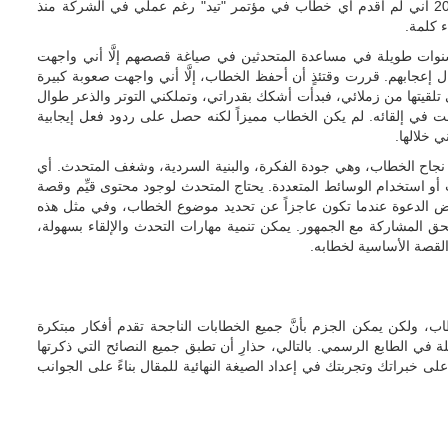
لاحظ زميلي "برونو جيوساني" (Bruno Giussani) في عام 2011 أني لم أقدم أي خطاب في مؤتمر "تيد" رغم عملي في الشركة منذ
نوات طويلة في مساعدة المتحدثين في صياغة قصصهم إلَّا أني واجهت
إعجابهم. قررت وقتئذٍ أن أحفظ الخطاب، إلَّا أني واجهت صعوبة كبيرة
تلقيتها من زملائي، فبدأت أشكك بقدراتي، وتملكني التوتر والذعر طوال
ت في إلقائه. لم يكن الخطاب مميزاً لكنه حصل على ردود فعل إيجابية
 خلالها.
نجاح الخطاب، وهي جودة الفكرة، والبنية السردية، وشغف المتحدث. أي
و استخدام الوسائط المتعددة. يحتاج المتحدث لوجود محتوى قيِّم وقصة
فض الدعوة عندما تكون عاجزاً عن تحديد موضوع الخطاب، وفي مثل هذه
ق المشاركة مع الجمهور. يمكن تنمية مهارات التحدث والإلقاء بسهولة،
لقصة الأساسية لخطابه.
ب، ولكن يمكن الجزم بأنَّ جميع الخطابات الناجحة تقدم أفكار مبتكرة
 الطابع الرسمي. بالتالي، حذارِ أن تطبق جميع النصائح التي ذكرتها
على خبراتك وتجربتك في إعداد الصيغة النهائية للمقال بناءً على الجوانب