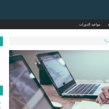
مواعيد الدورات
م
يب؟
ا