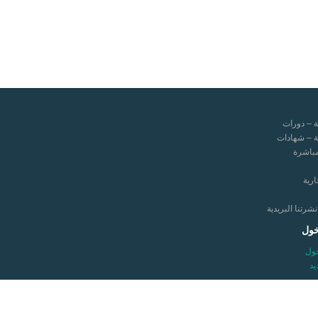
ة – دورات
ة – شهادات
مباشرة
ارية
رتنا البريدية
خول
ول
د
إيلاف ترين مزود 