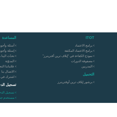
ITOT
المساعدة
برامج الاعتماد
أسئلة وأجوب
برامج الاعتماد المكثفة
إسئلة وأجوب
نموذج الكفاءة في “إيلاف ترين أفترينرز”
تحدّث الينا 
مصفوفة الدورات
المدوّنة
المدربين
علاماتنا التج
الاتصال بنا
التحميل
اشترك في نش
برشور إيلاف ترين أوفترينرز
تسجيل الد
تسجيل الدخ
مستخدم جدي