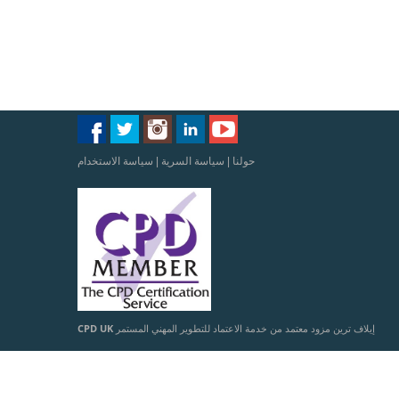
حولنا
|
سياسة السرية
|
سياسة الاستخدام
إيلاف ترين مزود معتمد من خدمة الاعتماد للتطوير المهني المستمر
CPD UK
مسجل: السجل البريطاني لمقدمي خدمات التعليم والتدريب –
UKPRN: 10099126
© 2026 Illaftrainoftrainers