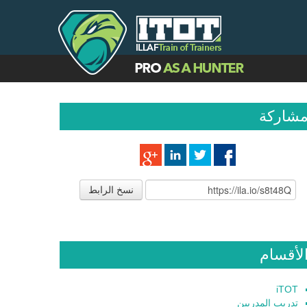
شاركة
نسخ الرابط
لأقسام
iTOT
تدريب المدربين