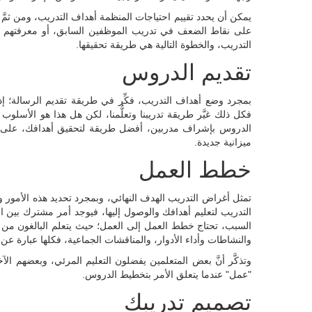
يمكن أن يحدد تقييم احتياجات المنظمة أهداف التدريب، ومن ثمَّ
على نقاط الضعف في تدريب الموظفين السابق، أو معرفتهم وتل
التدريب، والخطوة التالية هي طريقة تحقيقها.
تقديم الدروس
بمجرد وضع أهداف التدريب، فكِّر في طريقة تقديم الرسالة؛ إذ إن
فكل ذلك غيَّر طريقة تدريبنا وتعلُّمنا، لكن هل هذا هو الأسلو
الدروس بإشراف مدربين، أفضل طريقة لتحقيق أهدافك، على أن
ميزانية جديدة.
خطط العمل
تمثل أغراض التدريب الهدف النهائي، وبمجرد تحديد هذه الأمور و
التدريب لتعليم أهدافك والوصول إليها، فيوجد أمر مشترك بين البا
السبب، تحتاج خطط العمل إلى العمل؛ حيث يتعلم البالغون من خل
والنشاطات وأداء الأدوار، والمناقشات الجماعية، فكلها عبارة 
وتذكَّر أنَّ بعض المتعلمين يفضلون التعليم المرئي، وبعضهم ال
"عمل" عندما يتعلق الأمر بتخطيط الدروس.
تصميم تدريبك