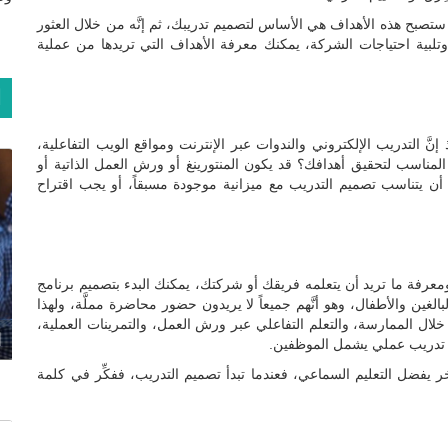
 ستصبح هذه الأهداف هي الأساس لتصميم تدريبك، ثم إنَّه من خلال العثور
بية احتياجات الشركة، يمكنك معرفة الأهداف التي تريدها من عملية
ا
َّ التدريب الإلكتروني والندوات عبر الإنترنت ومواقع الويب التفاعلية،
ب المناسب لتحقيق أهدافك؟ قد يكون المنتورينغ أو ورش العمل الذاتية أو
 يتناسب تصميم التدريب مع ميزانية موجودة مسبقاً، أو يجب اقتراح
معرفة ما تريد أن يتعلمه فريقك أو شركتك، يمكنك البدء بتصميم برنامج
لغين والأطفال، وهو أنَّهم جميعاً لا يريدون حضور محاضرة مملَّة، ولهذا
ال الممارسة، والتعلم التفاعلي عبر ورش العمل، والتمرينات العملية،
ا
عن تدريب عملي يشمل الموظفين.
آخر يفضل التعليم السماعي، فعندما تبدأ تصميم التدريب، ففكِّر في كلمة