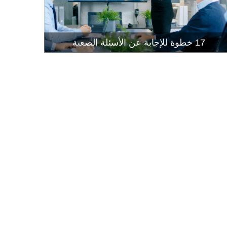
إتقان إجراء
قراءة المز
17 خطوة للإجابة عن الأسئلة الصعبة