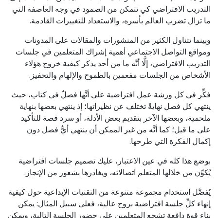
التدريب الافتراضي كي تتمكن من الصمود في وجه العاصفة التي
ما تزال تضرب العالم بأسره، والاستعداد للتغييرات القادمة.
وبينما تتناول الكثير من المنشورات والمقالات على المدونات
ومواقع التواصل الاجتماعي أهمية إشراك المتعلمين في جلسات
التدريب الافتراضي، إلَّا أنَّه ما من أحد يذكر كيفية خروج هؤلاء
الأشخاص من الجلسات مفعمين بالطموح والإلهام والتحفيز.
فكِّر في كل ورشة عمل افتراضية على أنَّها فصلٌ في كتاب، حيث
ينتهي كل فصل نهايةً تختلف عن نظيراتها؛ إذ ينتهي بعضها بنهاية
ملحمية، وبعضها الآخر بتقديم بعض الأدلة، أو سرد قصة للتأكيد
على ما قيل؛ كما أنَّه من غير الممكن أن ينتهي أيُّ فصل دون
إكمال الفكرة التي طرحها.
بوضع هذا كله في عين الاعتبار، عليك تصميم جلسات افتراضية
يُكوِّن من خلالها المتعلم اتصالاته، ويغادرها بشعور من الإنجاز.
يُفضَّل استخدام مجموعة متنوعة من التقنيات الإبداعية حول كيفية
إنهاء كلِّ جلسة افتراضية بروح عالية، فعلى سبيل المثال: يمكن
بناء قوة دافعة تشجع المتعلمين على حضور الجلسة التالية، ويمكن