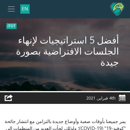
EN
iTOT
أفضل 5 استراتيجيات لإنهاء
الجلسات الافتراضية بصورة
جيدة
4th فبراير, 2021
يمر جميعنا بأوقات صعبة وأوضاع جديدة بالتزامن مع انتشار جائحة
"كوفيد-19" (COVID-19)؛ ولذلك، لجأت العديد من المنظمات إلى