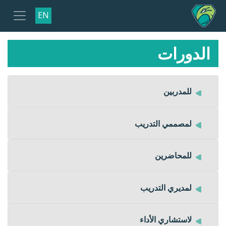
EN
الدورات
للمدربين
لمصممي التدريب
للمحاضرين
لمديري التدريب
لاستشاري الأداء