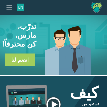
EN
تدرّب،
مارس،
كن محترفاً!
انضم لنا
كيف
تستفيد من