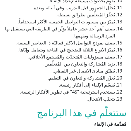
يقوم بخطوات بسيطة لإعداد الإلقاء.
يُحلّل الجمهور قبل التدريب وفي أثنائه وبعده.
يُحفّز المُتعلّمين بطرائق بسيطة.
يُميّز بين مستويات التواصل الخمسة الأكثر استخداماً.
يصف أهم أحد عشر عاملاً يؤثّر في الطريقة التي يستقبل بها
الفرد الرسالة ويفهمها.
يصف نموذج التواصل الأكثر فعاليّة ذا العناصر السبعة.
يُميّز الأنواع الثلاثة للضجيج في القاعة ويتعامل وإيّاها.
يصف مسؤوليات المُتحدّث والمُستمع الأخلاقي.
يزيد المُشاركة والتعاون بين المُتعلّمين.
يُطبّق مبادئ الاتصال غير اللفظي.
يُعزّز المُشاركة والتعاون في التعليم.
يُقسّم الإلقاء إلى أفكار رئيسة.
يستخدم استرتيجية "4S" في تطوير الأفكار الرئيسة.
يتجنّب الانتحال.
ستتعلّم في هذا البرنامج
مُقدِّمة في الإلقاء