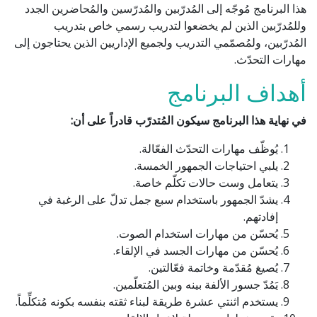
هذا البرنامج مُوجّه إلى المُدرّبين والمُدرّسين والمُحاضرين الجدد
وللمُدرّبين الذين لم يخضعوا لتدريب رسمي خاص بتدريب
المُدرّبين، ولمُصمّمي التدريب ولجميع الإداريين الذين يحتاجون إلى
مهارات التحدّث.
أهداف البرنامج
في نهاية هذا البرنامج سيكون المُتدرّب قادراً على أن:
يُوظّف مهارات التحدّث الفعّالة.
يلبي احتياجات الجمهور الخمسة.
يتعامل وست حالات تكلّم خاصة.
يشدّ الجمهور باستخدام سبع جمل تدلّ على الرغبة في
إفادتهم.
يُحسّن من مهارات استخدام الصوت.
يُحسّن من مهارات الجسد في الإلقاء.
يُصيغ مُقدّمة وخاتمة فعّالتين.
يَمُدّ جسور الألفة بينه وبين المُتعلّمين.
يستخدم اثنتي عشرة طريقة لبناء ثقته بنفسه بكونه مُتكلِّماً.