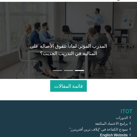
ما وراء الشرح والعرض: كيف تدمج نماذ
"كولب" و"هيرمان" وفورمات لتصميم تجر
تعلم ناجحة
قائمة المقالات
ITOT
الدورات
برامج الاعتماد المكثفة
نموذج الكفاءة في “إيلاف ترين أفترينرز”
English Website