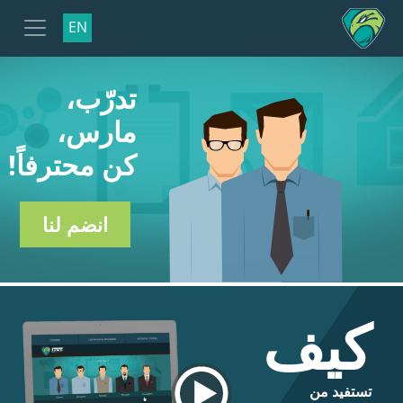
EN
تدرّب،
مارس،
كن محترفاً!
انضم لنا
كيف
تستفيد من