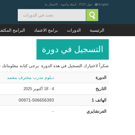
English
.
حول ITOT
.
أسئلة وأجوبة
.
الاتصال بنا
الرئيسية
الدورات
برامج الاعتماد
البرامج المكثفة
التسجيل في دورة
شكراً لاختيارك التسجيل في هذه الدورة. يرجى كتابة معلوماتك ف
الدورة
دبلوم مدرب محترف معتمد
التاريخ
4 - 18 أكتوبر 2025
الهاتف 1
00971-506656393
الفرنشايزي
-