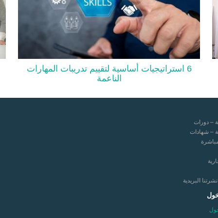
6 استراتيجيات أساسية لتقييم تدريبات المهارات
الناعمة
ة – دورات
ة – شهادات
مباشرة
ارية
رتنا البريدية
خول
ول