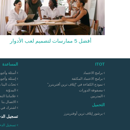
أفضل 5 ممارسات لتصميم لعب الأدوار
ITOT
المساعدة
برامج الاعتماد
أسئلة وأجوب
برامج الاعتماد المكثفة
إسئلة وأجوب
نموذج الكفاءة في “إيلاف ترين أفترينرز”
تحدّث الينا 
مصفوفة الدورات
المدوّنة
المدربين
علاماتنا التج
الاتصال بنا
التحميل
اشترك في نش
برشور إيلاف ترين أوفترينرز
تسجيل الد
تسجيل الدخ