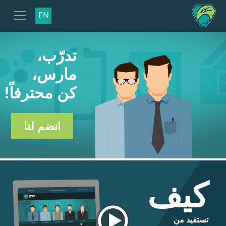
EN
تدرّب،
مارس،
كن محترفاً!
انضم لنا
كيف
تستفيد من