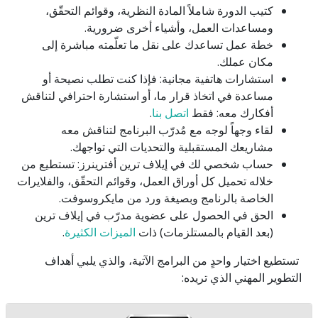
كتيب الدورة شاملاً المادة النظرية، وقوائم التحقّق،
ومساعدات العمل، وأشياء أخرى ضرورية.
خطة عمل تساعدك على نقل ما تعلّمته مباشرة إلى
مكان عملك.
استشارات هاتفية مجانية: فإذا كنت تطلب نصيحة أو
مساعدة في اتخاذ قرار ما، أو استشارة احترافي لتناقش
أفكارك معه: فقط
اتصل بنا
.
لقاء وجهاً لوجه مع مُدرّب البرنامج لتناقش معه
مشاريعك المستقبلية والتحديات التي تواجهك.
حساب شخصي لك في إيلاف ترين أفترينرز: تستطيع من
خلاله تحميل كل أوراق العمل، وقوائم التحقّق، والفلايرات
الخاصة بالرنامج وبصيغة ورد من مايكروسوفت.
الحق في الحصول على عضوية مدرّب في إيلاف ترين
(بعد القيام بالمستلزمات) ذات
الميزات الكثيرة
.
تستطيع اختيار واحدٍ من البرامج الآتية، والذي يلبي أهداف
التطوير المهني الذي تريده: