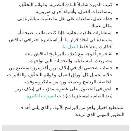
كتيب الدورة شاملاً المادة النظرية، وقوائم التحقّق،
ومساعدات العمل، وأشياء أخرى ضرورية.
خطة عمل تساعدك على نقل ما تعلّمته مباشرة إلى
مكان عملك.
استشارات هاتفية مجانية: فإذا كنت تطلب نصيحة أو
مساعدة في اتخاذ قرار ما، أو استشارة احترافي لتناقش
أفكارك معه: فقط
اتصل بنا
.
لقاء وجهاً لوجه مع مُدرّب البرنامج لتناقش معه
مشاريعك المستقبلية والتحديات التي تواجهك.
حساب شخصي لك في إيلاف ترين أفترينرز: تستطيع من
خلاله تحميل كل أوراق العمل، وقوائم التحقّق، والفلايرات
الخاصة بالرنامج وبصيغة ورد من مايكروسوفت.
الحق في الحصول على عضوية مدرّب في إيلاف ترين
(بعد القيام بالمستلزمات) ذات
الميزات الكثيرة
.
تستطيع اختيار واحدٍ من البرامج الآتية، والذي يلبي أهداف
التطوير المهني الذي تريده: