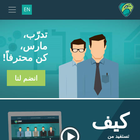
EN
تدرّب،
مارس،
كن محترفاً!
انضم لنا
كيف
تستفيد من