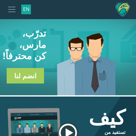
EN
تدرّب،
مارس،
كن محترفاً!
انضم لنا
كيف
تستفيد من