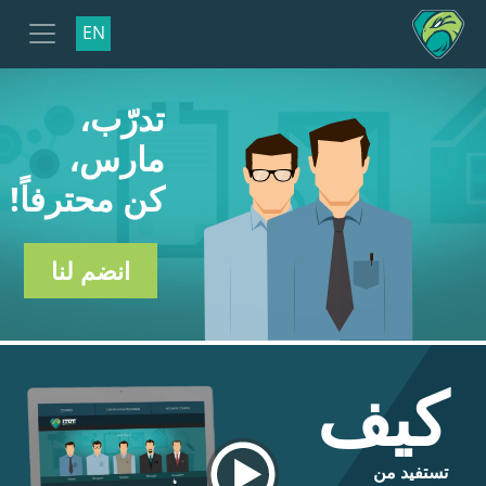
EN
تدرّب،
مارس،
كن محترفاً!
انضم لنا
كيف
تستفيد من